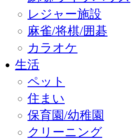
レジャー施設
麻雀/将棋/囲碁
カラオケ
生活
ペット
住まい
保育園/幼稚園
クリーニング