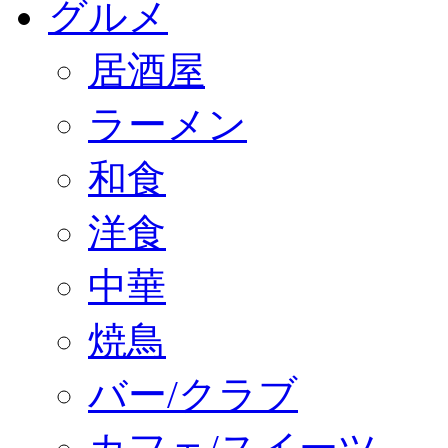
グルメ
居酒屋
ラーメン
和食
洋食
中華
焼鳥
バー/クラブ