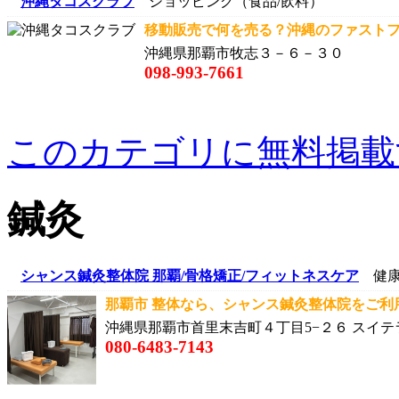
沖縄タコスクラブ
ショッピング（食品/飲料）
移動販売で何を売る？沖縄のファストフ
沖縄県那覇市牧志３－６－３０
098-993-7661
このカテゴリに無料掲載
鍼灸
シャンス鍼灸整体院 那覇/骨格矯正/フィットネスケア
健康
那覇市 整体なら、シャンス鍼灸整体院をご利用く
沖縄県那覇市首里末吉町４丁目5−２６ スイテラ
080-6483-7143