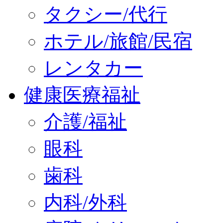
タクシー/代行
ホテル/旅館/民宿
レンタカー
健康医療福祉
介護/福祉
眼科
歯科
内科/外科