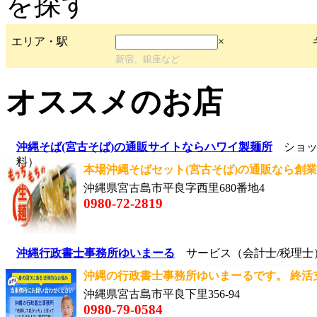
エリア・駅
×
新宿、銀座など
オススメのお店
沖縄そば(宮古そば)の通販サイトならハワイ製麺所
ショッ
料）
本場沖縄そばセット(宮古そば)の通販なら創業6
沖縄県宮古島市平良字西里680番地4
0980-72-2819
沖縄行政書士事務所ゆいまーる
サービス（会計士/税理士
沖縄の行政書士事務所ゆいまーるです。 終活支
沖縄県宮古島市平良下里356-94
0980-79-0584