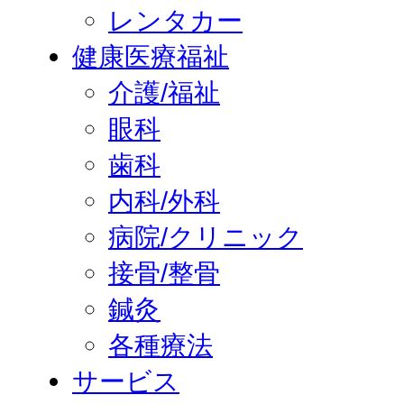
レンタカー
健康医療福祉
介護/福祉
眼科
歯科
内科/外科
病院/クリニック
接骨/整骨
鍼灸
各種療法
サービス