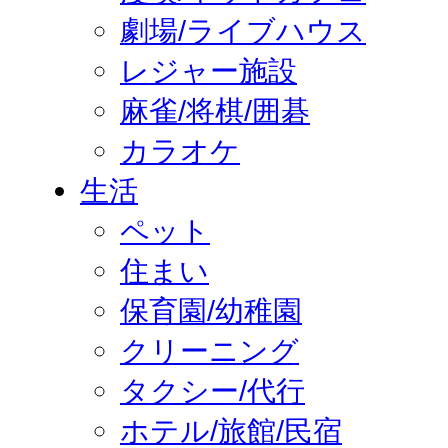
劇場/ライブハウス
レジャー施設
麻雀/将棋/囲碁
カラオケ
生活
ペット
住まい
保育園/幼稚園
クリーニング
タクシー/代行
ホテル/旅館/民宿