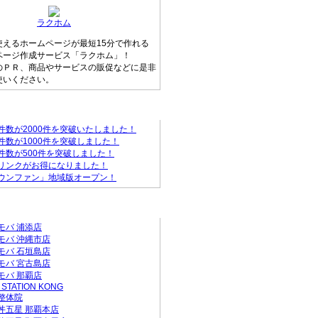
ラクホム
使えるホームページが最短15分で作れる
ページ作成サービス「ラクホム」！
のＰＲ、商品やサービスの販促などに是非
使いください。
ァンからのお知らせ
件数が2000件を突破いたしました！
件数が1000件を突破しました！
件数が500件を突破しました！
リンクがお得になりました！
ウンファン」地域版オープン！
店
モバ 浦添店
モバ 沖縄市店
モバ 石垣島店
モバ 宮古島店
モバ 那覇店
 STATION KONG
整体院
丼五星 那覇本店