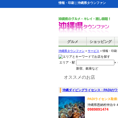
情報・印刷｜沖縄県タウンファン
グルメ
ショッピング
沖縄県タウンファン
>
サービス
> 情報・印刷
エリア・駅
×
新宿、銀座など
オススメのお店
沖縄ダイビングライセンス・PADIの
PADIライセンス取
沖縄県恩納村仲泊
0989891474