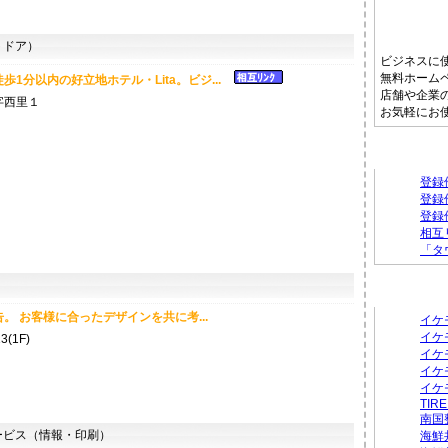
トドア）
ビジネスに
無料ホーム
歩1分以内の好立地ホテル・Lita。ビジ...
店舗や企業
字西里１
お気軽にお
タウンフ
登録
登録
登録
相互
「タ
）
新着のお
。 お客様に合ったデザインを共に考...
イケ
イケ
(1F)
イケ
イケ
イケ
TIRE
南国
ビス（情報・印刷）
海鮮