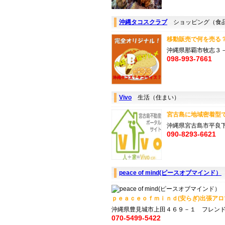
沖縄タコスクラブ
ショッピング（食品
移動販売で何を売る？
沖縄県那覇市牧志３
098-993-7661
Vivo
生活（住まい）
宮古島に地域密着型で
沖縄県宮古島市平良下里
090-8293-6621
peace of mind(ピースオブマインド）
ｐｅａｃｅｏｆｍｉｎｄ(安らぎ)出張アロマ
沖縄県豊見城市上田４６９－１ フレン
070-5499-5422