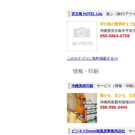
宮古島 HOTEL Lita
遊ぶ（旅行/アウ
宮古島の繁華街まで徒
沖縄県宮古島市平良
050-5864-0759
このカテゴリに無料掲載する>>
情報・印刷
沖縄美術印刷
サービス（情報・印刷
繋がる、広がる、広告
沖縄県那覇市国場1013
098-996-3444
ビジネスDepot南風原事務用品社
サー