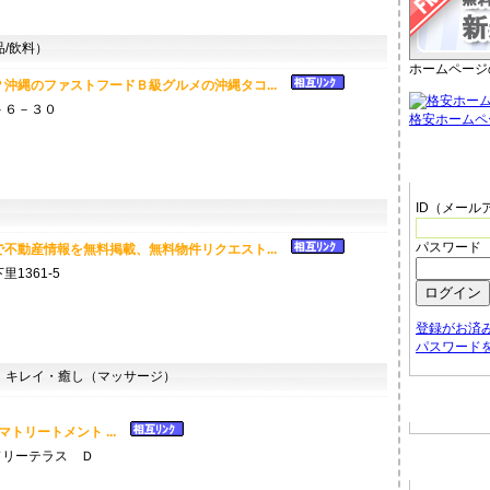
/飲料）
ホームページ
沖縄のファストフードＢ級グルメの沖縄タコ...
－６－３０
格安ホームペ
管理者メ
ID（メール
パスワード
不動産情報を無料掲載、無料物件リクエスト...
1361-5
登録がお済
パスワード
キレイ・癒し（マッサージ）
お店から
トリートメント ...
ドリーテラス Ｄ
ホームペ