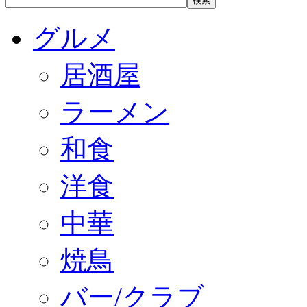
グルメ
居酒屋
ラーメン
和食
洋食
中華
焼鳥
バー/クラブ