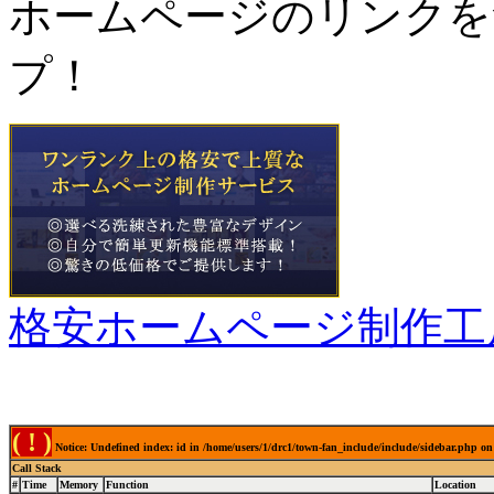
ホームページのリンクを
プ！
格安ホームページ制作工
( ! )
Notice: Undefined index: id in /home/users/1/drc1/town-fan_include/include/sidebar.php on
Call Stack
#
Time
Memory
Function
Location