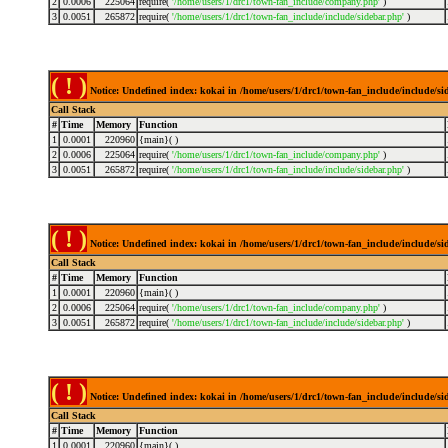
2
0.0006
225064
require(
'/home/users/1/drc1/town-fan_include/company.php'
)
3
0.0051
265872
require(
'/home/users/1/drc1/town-fan_include/include/sidebar.php'
)
( ! )
Notice: Undefined index: kokai in /home/users/1/drc1/town-fan_include/include/s
Call Stack
#
Time
Memory
Function
1
0.0001
220960
{main}( )
2
0.0006
225064
require(
'/home/users/1/drc1/town-fan_include/company.php'
)
3
0.0051
265872
require(
'/home/users/1/drc1/town-fan_include/include/sidebar.php'
)
( ! )
Notice: Undefined index: kokai in /home/users/1/drc1/town-fan_include/include/s
Call Stack
#
Time
Memory
Function
1
0.0001
220960
{main}( )
2
0.0006
225064
require(
'/home/users/1/drc1/town-fan_include/company.php'
)
3
0.0051
265872
require(
'/home/users/1/drc1/town-fan_include/include/sidebar.php'
)
( ! )
Notice: Undefined index: kokai in /home/users/1/drc1/town-fan_include/include/s
Call Stack
#
Time
Memory
Function
1
0.0001
220960
{main}( )