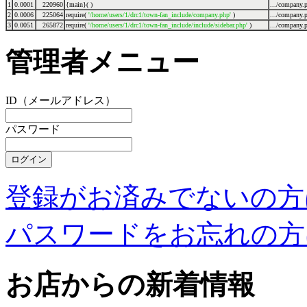
1
0.0001
220960
{main}( )
.../company.
2
0.0006
225064
require(
'/home/users/1/drc1/town-fan_include/company.php'
)
.../company.
3
0.0051
265872
require(
'/home/users/1/drc1/town-fan_include/include/sidebar.php'
)
.../company.
管理者メニュー
ID（メールアドレス）
パスワード
登録がお済みでないの方
パスワードをお忘れの方
お店からの新着情報