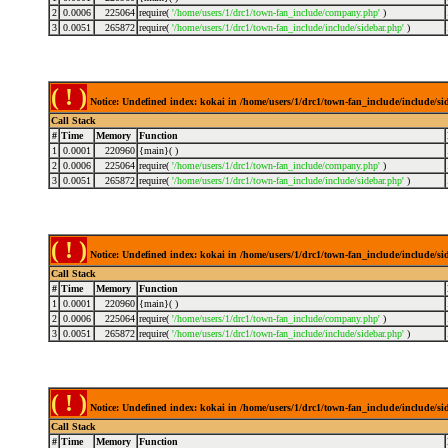
2
0.0006
225064
require(
'/home/users/1/drc1/town-fan_include/company.php'
)
3
0.0051
265872
require(
'/home/users/1/drc1/town-fan_include/include/sidebar.php'
)
( ! )
Notice: Undefined index: kokai in /home/users/1/drc1/town-fan_include/include/s
Call Stack
#
Time
Memory
Function
1
0.0001
220960
{main}( )
2
0.0006
225064
require(
'/home/users/1/drc1/town-fan_include/company.php'
)
3
0.0051
265872
require(
'/home/users/1/drc1/town-fan_include/include/sidebar.php'
)
( ! )
Notice: Undefined index: kokai in /home/users/1/drc1/town-fan_include/include/s
Call Stack
#
Time
Memory
Function
1
0.0001
220960
{main}( )
2
0.0006
225064
require(
'/home/users/1/drc1/town-fan_include/company.php'
)
3
0.0051
265872
require(
'/home/users/1/drc1/town-fan_include/include/sidebar.php'
)
( ! )
Notice: Undefined index: kokai in /home/users/1/drc1/town-fan_include/include/s
Call Stack
#
Time
Memory
Function