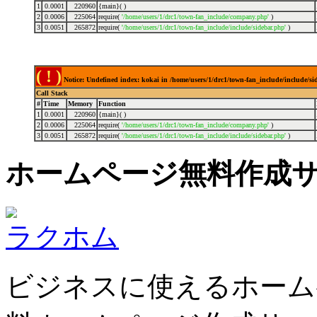
1
0.0001
220960
{main}( )
2
0.0006
225064
require(
'/home/users/1/drc1/town-fan_include/company.php'
)
3
0.0051
265872
require(
'/home/users/1/drc1/town-fan_include/include/sidebar.php'
)
( ! )
Notice: Undefined index: kokai in /home/users/1/drc1/town-fan_include/include/s
Call Stack
#
Time
Memory
Function
1
0.0001
220960
{main}( )
2
0.0006
225064
require(
'/home/users/1/drc1/town-fan_include/company.php'
)
3
0.0051
265872
require(
'/home/users/1/drc1/town-fan_include/include/sidebar.php'
)
ホームページ無料作成
ラクホム
ビジネスに使えるホーム