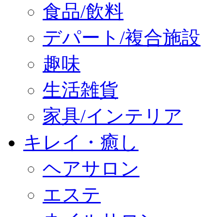
食品/飲料
デパート/複合施設
趣味
生活雑貨
家具/インテリア
キレイ・癒し
ヘアサロン
エステ