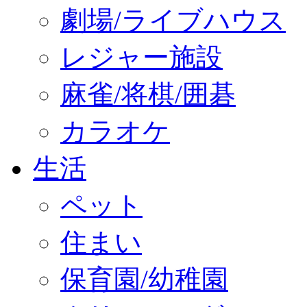
劇場/ライブハウス
レジャー施設
麻雀/将棋/囲碁
カラオケ
生活
ペット
住まい
保育園/幼稚園