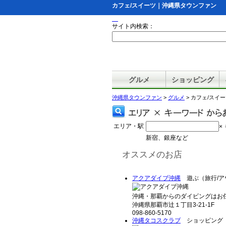
カフェ/スイーツ｜沖縄県タウンファン
サイト内検索：
グルメ
ショッピング
沖縄県タウンファン
>
グルメ
> カフェ/スイ
エリア・駅
×
新宿、銀座など
オススメのお店
アクアダイブ沖縄
遊ぶ（旅行/ア
沖縄・那覇からのダイビングはお任
沖縄県那覇市辻１丁目3-21-1F
098-860-5170
沖縄タコスクラブ
ショッピング（