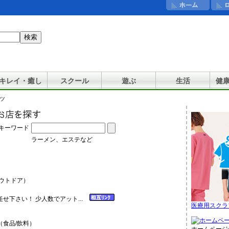
キレイ・癒し
スクール
遊ぶ
生活
健
ーツ
キーワード
ラーメン、エステなど
ウトドア）
せ下さい！ 少人数でアット...
医療用スクラ
食品/飲料）