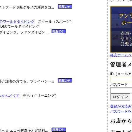
ホームページ
トフードＢ級グルメの沖縄タコ...
Iのワールドダイビング
スクール（スポーツ）
ダイビング、ファンダイビン...
）
格安ホームペ
管理者
ID（メール
介護者の方でも、プライバシー...
パスワード
☆かんどうず
生活（クリーニング）
登録がお済み
パスワードを
お店か
へ☆ エコ分解洗浄と定額料...
ホーム