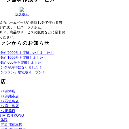
ラクホム
えるホームページが最短15分で作れる無
ジ作成サービス「ラクホム」！
ＰＲ、商品やサービスの販促などに是非お
ください。
ファンからのお知らせ
数が2000件を突破いたしました！
数が1000件を突破しました！
数が500件を突破しました！
リンクがお得になりました！
ウンファン」地域版オープン！
お店
バ 浦添店
バ 沖縄市店
バ 石垣島店
バ 宮古島店
バ 那覇店
 STATION KONG
整体院
五星 那覇本店