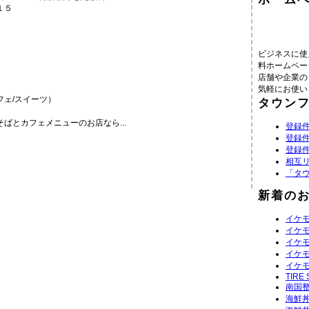
１５
ビジネスに使
料ホームペー
店舗や企業の
気軽にお使い
ェ/スイーツ）
タウン
ばとカフェメニューのお店なら...
登録件
登録件
登録件
相互
「タ
新着の
イケモ
イケモ
イケモ
イケモ
イケモ
TIRE
南国
海鮮丼