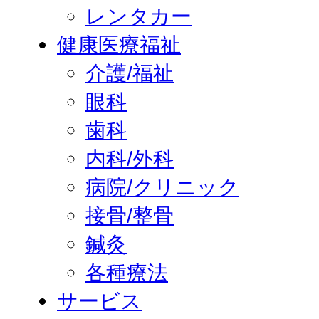
レンタカー
健康医療福祉
介護/福祉
眼科
歯科
内科/外科
病院/クリニック
接骨/整骨
鍼灸
各種療法
サービス