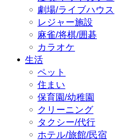
劇場/ライブハウス
レジャー施設
麻雀/将棋/囲碁
カラオケ
生活
ペット
住まい
保育園/幼稚園
クリーニング
タクシー/代行
ホテル/旅館/民宿