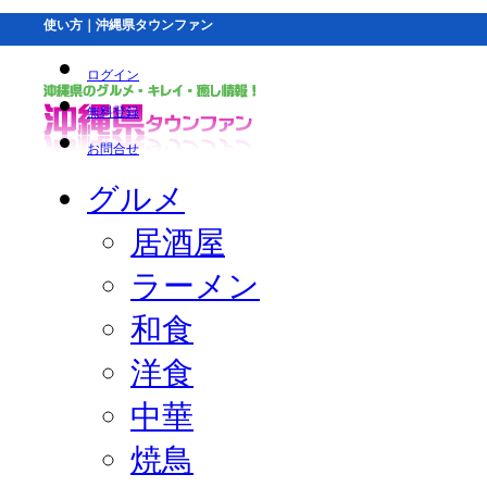
使い方｜沖縄県タウンファン
ログイン
無料登録
お問合せ
グルメ
居酒屋
ラーメン
和食
洋食
中華
焼鳥