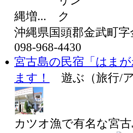
縄増...
沖縄県国頭郡金武町字金武
098-968-4430
宮古島の民宿「はまが
ます！
遊ぶ（旅行/
カツオ漁で有名な宮古