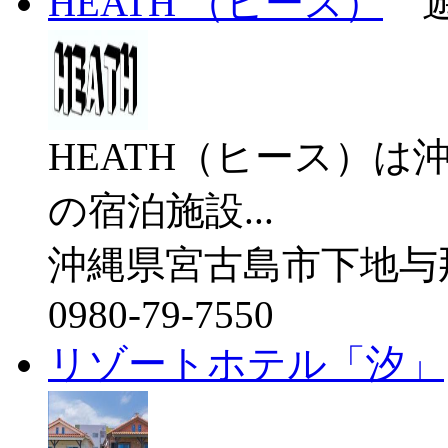
HEATH （ヒース）
遊
HEATH（ヒース）
の宿泊施設...
沖縄県宮古島市下地与
0980-79-7550
リゾートホテル「汐」