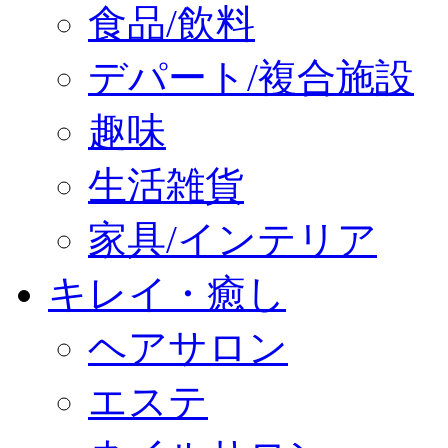
食品/飲料
デパート/複合施設
趣味
生活雑貨
家具/インテリア
キレイ・癒し
ヘアサロン
エステ