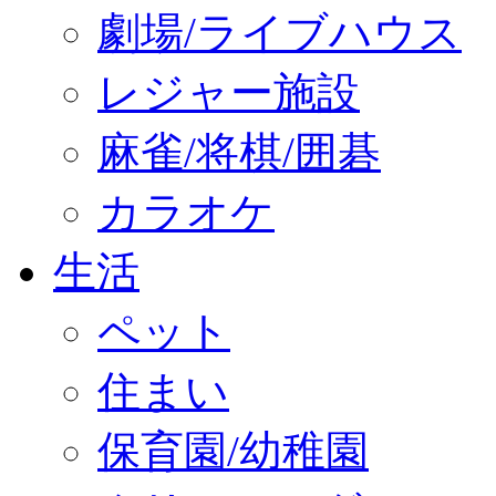
劇場/ライブハウス
レジャー施設
麻雀/将棋/囲碁
カラオケ
生活
ペット
住まい
保育園/幼稚園