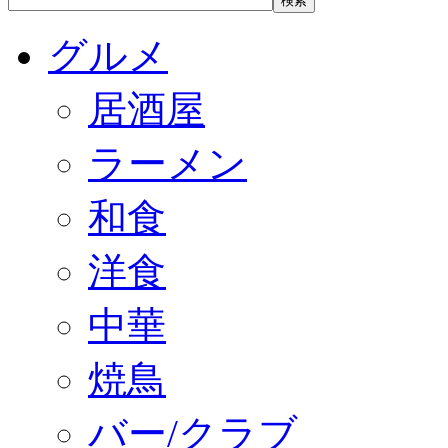
グルメ
居酒屋
ラーメン
和食
洋食
中華
焼鳥
バー/クラブ