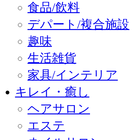
食品/飲料
デパート/複合施設
趣味
生活雑貨
家具/インテリア
キレイ・癒し
ヘアサロン
エステ