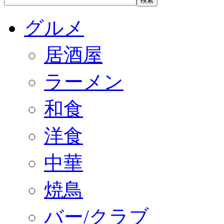
グルメ
居酒屋
ラーメン
和食
洋食
中華
焼鳥
バー/クラブ