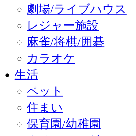
劇場/ライブハウス
レジャー施設
麻雀/将棋/囲碁
カラオケ
生活
ペット
住まい
保育園/幼稚園