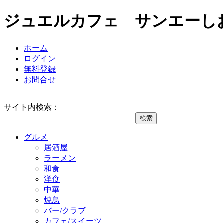
ジュエルカフェ サンエーし
ホーム
ログイン
無料登録
お問合せ
サイト内検索：
グルメ
居酒屋
ラーメン
和食
洋食
中華
焼鳥
バー/クラブ
カフェ/スイーツ