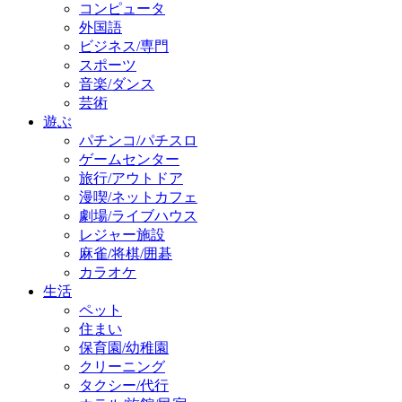
コンピュータ
外国語
ビジネス/専門
スポーツ
音楽/ダンス
芸術
遊ぶ
パチンコ/パチスロ
ゲームセンター
旅行/アウトドア
漫喫/ネットカフェ
劇場/ライブハウス
レジャー施設
麻雀/将棋/囲碁
カラオケ
生活
ペット
住まい
保育園/幼稚園
クリーニング
タクシー/代行