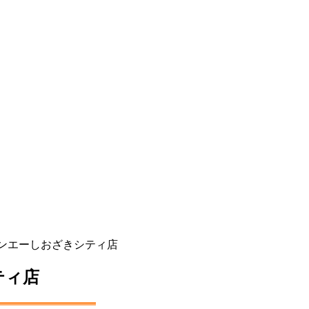
サンエーしおざきシティ店
ティ店