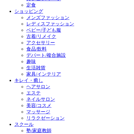
定食
ショッピング
メンズファッション
レディスファッション
ベビー/子ども服
古着/リメイク
アクセサリー
食品/飲料
デパート/複合施設
趣味
生活雑貨
家具/インテリア
キレイ・癒し
ヘアサロン
エステ
ネイルサロン
美容/コスメ
マッサージ
リラクゼーション
スクール
塾/家庭教師