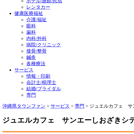
ホテル/旅館/民宿
レンタカー
健康医療福祉
介護/福祉
眼科
歯科
内科/外科
病院/クリニック
接骨/整骨
鍼灸
各種療法
サービス
情報・印刷
会計士/税理士
結婚/ブライダル
専門
沖縄県タウンファン
>
サービス
>
専門
> ジュエルカフェ 
ジュエルカフェ サンエーしおざきシ