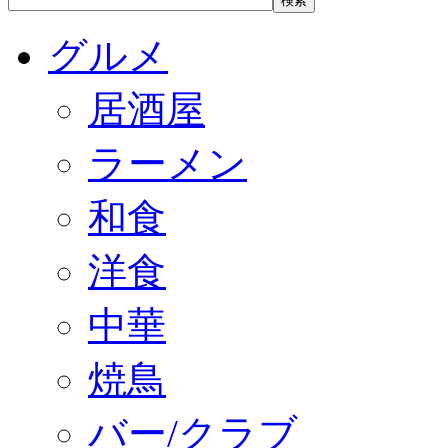
グルメ
居酒屋
ラーメン
和食
洋食
中華
焼鳥
バー/クラブ