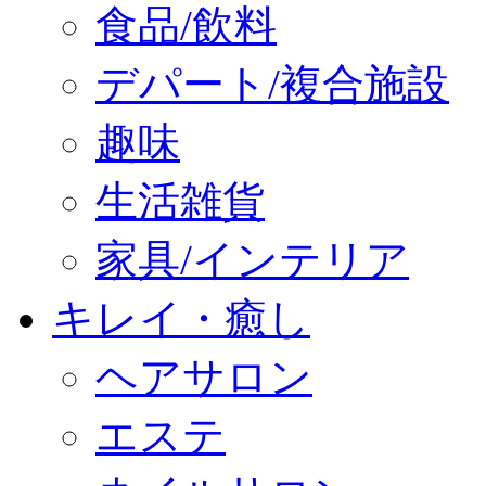
食品/飲料
デパート/複合施設
趣味
生活雑貨
家具/インテリア
キレイ・癒し
ヘアサロン
エステ