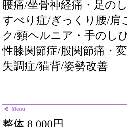
腰痛/坐骨神経痛・足のし
すべり症/ぎっくり腰/肩
ク/頸ヘルニア・手のしび
性膝関節症/股関節痛・変
失調症/猫背/姿勢改善
整体 8,000円