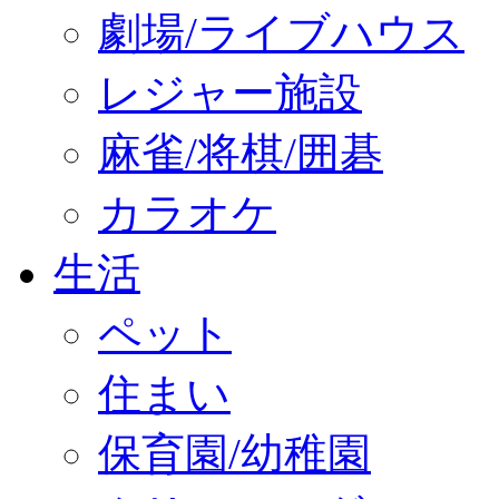
劇場/ライブハウス
レジャー施設
麻雀/将棋/囲碁
カラオケ
生活
ペット
住まい
保育園/幼稚園